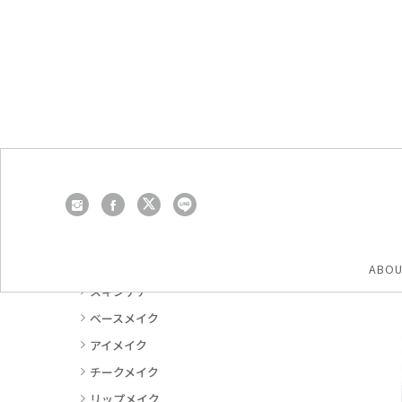
トップ
アクア・アクア全商品
オーガニックスキンケア
薬用
商品一覧
ABO
スキンケア
ベースメイク
アイメイク
チークメイク
リップメイク