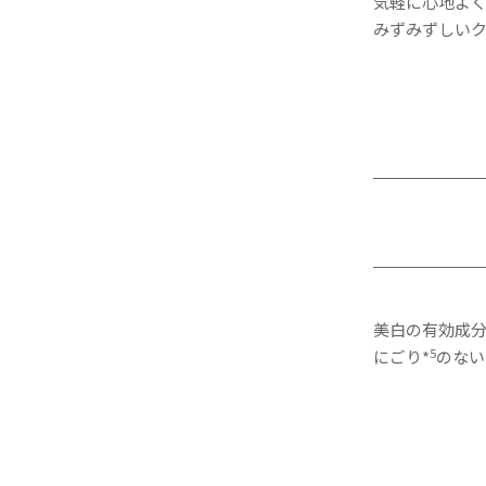
気軽に心地よ
みずみずしい
美白の有効成分
5
にごり*
のない