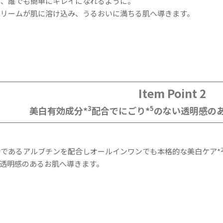
く、誰でも簡単にキレイになれるように。
クリームが肌に溶け込み、うるおいに満ちる肌へ導きます。
Item Point 2
3
5
美白有効成分*
配合でにごり*
のない透明感の
であるアルブチンを配合しオールインワンでも本格的な美白ケア*
透明感のあるお肌へ導きます。