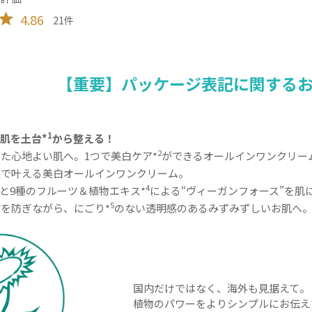
4.86
21
【重要】パッケージ表記に関する
1
肌を土台*
から整える！
2
た心地よい肌へ。1つで美白ケア*
ができるオールインワンクリー
証で叶える美白オールインワンクリーム。
4
と9種のフルーツ＆植物エキス*
による“ヴィーガンフォース”を肌
5
を防ぎながら、にごり*
のない透明感のあるみずみずしいお肌へ
国内だけではなく、海外も見据えて。
植物のパワーをよりシンプルにお伝え