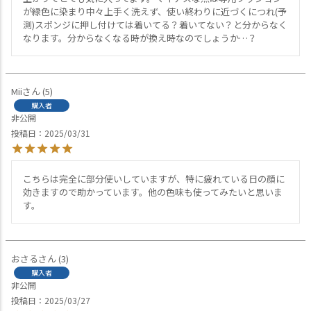
が緑色に染まり中々上手く洗えず、使い終わりに近づくにつれ(予
測)スポンジに押し付けては着いてる？着いてない？と分からなく
なります。分からなくなる時が換え時なのでしょうか…？
Mii
5
購入者
非公開
投稿日
2025/03/31
こちらは完全に部分使いしていますが、特に疲れている日の顔に
効きますので助かっています。他の色味も使ってみたいと思いま
す。
おさる
3
購入者
非公開
投稿日
2025/03/27