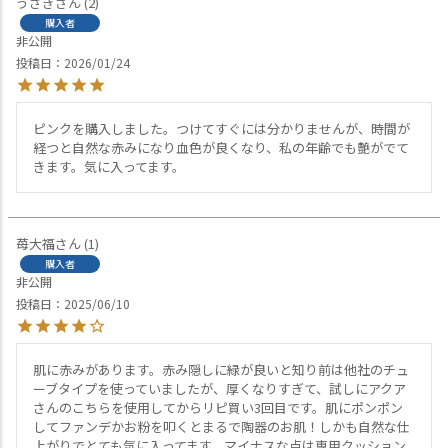
うさぎ
2
購入者
非公開
投稿日
2026/01/24
ピンクを購入しました。つけてすぐには分かりませんが、時間が
経つと自然な赤みになり血色が良くなり、私の年齢でも艶がでて
きます。気に入ってます。
苺大福
1
購入者
非公開
投稿日
2025/06/10
肌に赤みがあります。赤み隠しに緑が良いと知り前は他社のチュ
ーブタイプを使っていましたが、厚くなりすぎて、試しにアクア
さんのこちらを使用してからリピ買い3回目です。肌にポンポン
してファンデかお粉を叩くとまるで陶器のお肌！しかも自然な仕
上がりでとても気に入ってます。マイナスな点は専用クッション