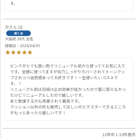
す。
か
2
購入者
大阪府
30代
女性
投稿日
2024/04/05
ピンクがとても良い色でリニューアル前から使っててお気に入り
です。全顔に使ってますが毛穴しっかりカバーされてトーンアッ
プされつつ血色感あって大好きです！一生使いたいコスメで
す。！

リニューアル前は日焼け止め効果が低かったので夏に使えなかっ
たけどリニューアルしたので嬉しいです。

あと乾燥するのも改善されて最高です。

クッション以外の形も販売してほしいのとテスターできるところ
がもっとあったら嬉しいです！
13
件中
1
-
10
件表示