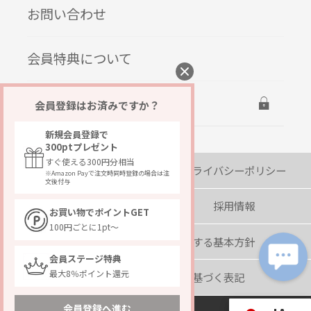
お問い合わせ
会員特典について
ログイン
会員登録はお済みですか？
新規会員登録で
300ptプレゼント
すぐ使える300円分相当
会社概要
プライバシーポリシー
※Amazon Payで注文時同時登録の場合は注
文後付与
著作権・免責事項
採用情報
お買い物でポイントGET
100円ごとに1pt～
カスタマーハラスメントに対する基本方針
会員ステージ特典
最大8％ポイント還元
特定商取引に関する法律に基づく表記
会員登録へ進む