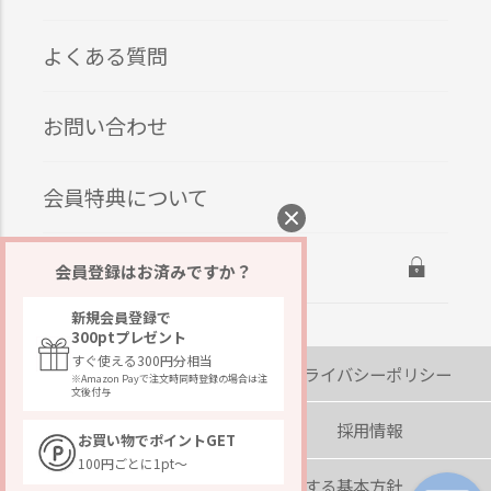
よくある質問
お問い合わせ
会員特典について
ログイン
会員登録はお済みですか？
新規会員登録で
300ptプレゼント
すぐ使える300円分相当
会社概要
プライバシーポリシー
※Amazon Payで注文時同時登録の場合は注
文後付与
著作権・免責事項
採用情報
お買い物でポイントGET
100円ごとに1pt～
カスタマーハラスメントに対する基本方針