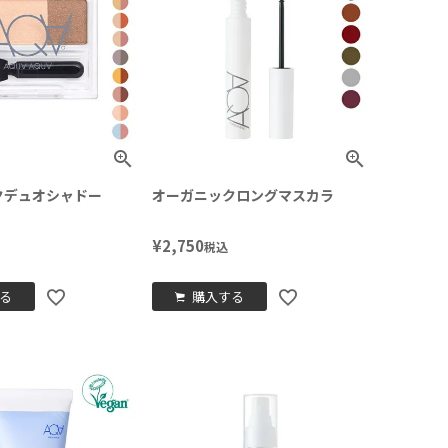
クデュオシャドー
オーガニックロングマスカラ
¥
2,750
税込
る
購入する