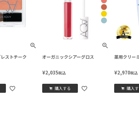
プレストチーク
オーガニックシアーグロス
薬用クリー
¥
2,035
¥
2,970
税込
税込
購入する
購入す