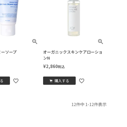
ミーソープ
オーガニックスキンケアローショ
ンN
¥
2,860
税込
る
購入する
12
件中
1
-
12
件表示