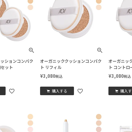
クッションコンパク
オーガニッククッションコンパク
オーガニッ
個セット
ト リフィル
ト コントロ
¥
3,080
¥
3,080
税込
税込
購入する
購入す