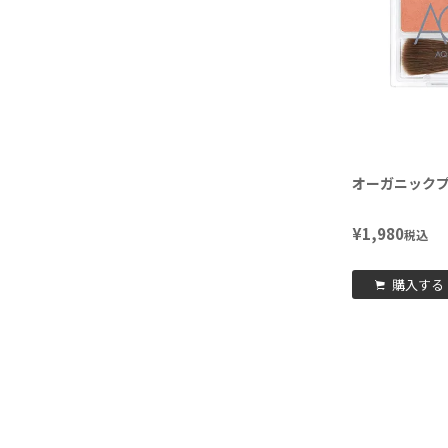
オーガニック
¥
1,980
税込
購入する