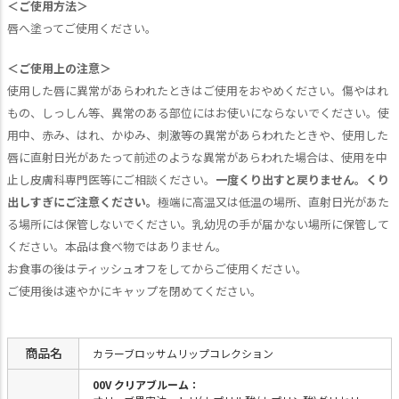
＜ご使用方法＞
唇へ塗ってご使用ください。
＜ご使用上の注意＞
使用した唇に異常があらわれたときはご使用をおやめください。傷やはれ
もの、しっしん等、異常のある部位にはお使いにならないでください。使
用中、赤み、はれ、かゆみ、刺激等の異常があらわれたときや、使用した
唇に直射日光があたって前述のような異常があらわれた場合は、使用を中
止し皮膚科専門医等にご相談ください。
一度くり出すと戻りません。くり
出しすぎにご注意ください。
極端に高温又は低温の場所、直射日光があた
る場所には保管しないでください。乳幼児の手が届かない場所に保管して
ください。本品は食べ物ではありません。
お食事の後はティッシュオフをしてからご使用ください。
ご使用後は速やかにキャップを閉めてください。
商品名
カラーブロッサムリップコレクション
00V クリアブルーム：