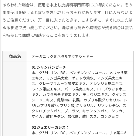
あらわれた場合は、使用を中止し皮膚科専門医等にご相談ください。その
まま使用を続けると症状を悪化させるおそれがあります。目に入らないよ
うご注意ください。万一目に入ったときは、こすらずに、すぐに水または
ぬるま湯で洗い流してください。洗浄後も痛みや異物感が残る場合は製品
を持参して医師に相談することをおすすめします。
商品名
オーガニックミネラルアクアシャドー
01 シャンパンピーチ：
水、グリセリン、BG、ペンチレングリコール、メリッサ葉
エキス、リンゴ果実水、ゲットウ葉水、アンズ果実エキ
ス、グレープフルーツ果皮エキス、オレンジ果皮エキス、
ライム果皮エキス、バニラ果実エキス、ローズウッド木エ
キス、カワラヨモギ花エキス、チョウジエキス、クインス
シードエキス、乳酸Na、乳酸、カプリル酸グリセリル、ト
リ(カプリル酸/カプリン酸)グリセリル、リゾレシチン、ス
クレロチウムガム、プルラン、キサンタンガム、シリカ、
マイカ、酸化チタン、酸化鉄、酸化スズ、コンジョウ
02 ジュエリーカシス：
水、グリセリン、BG、ペンチレングリコール、チャ葉エキ