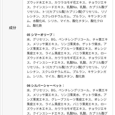
ズウッド木エキス、カワラヨモギ花エキス、チョウジエキ
ス、クインスシードエキス、乳酸Na、乳酸、カプリル酸グ
リセリル、トリ(カプリル酸/カプリン酸)グリセリル、リゾ
レシチン、スクレロチウムガム、プルラン、キサンタンガ
ム、水酸化Al、シリカ、マイカ、酸化チタン、酸化クロ
ム、酸化鉄
成分
05 シマーオリーブ：
水、グリセリン、BG、ペンチレングリコール、チャ葉エキ
ス、メリッサ葉エキス、リンゴ果実水、ゲットウ葉水、ア
ンズ果実エキス、グレープフルーツ果皮エキス、オレンジ
果皮エキス、ライム果皮エキス、バニラ果実エキス、ロー
ズウッド木エキス、カワラヨモギ花エキス、チョウジエキ
ス、クインスシードエキス、乳酸Na、乳酸、カプリル酸グ
リセリル、トリ(カプリル酸/カプリン酸)グリセリル、リゾ
レシチン、スクレロチウムガム、プルラン、キサンタンガ
ム、シリカ、マイカ、酸化チタン、酸化鉄
06 シルバーシャーベット：
水、グリセリン、BG、ペンチレングリコール、チャ葉エキ
ス、メリッサ葉エキス、リンゴ果実水、ゲットウ葉水、ア
ンズ果実エキス、グレープフルーツ果皮エキス、オレンジ
果皮エキス、ライム果皮エキス、バニラ果実エキス、ロー
ズウッド木エキス、カワラヨモギ花エキス、チョウジエキ
ス、クインスシードエキス、乳酸Na、乳酸、カプリル酸グ