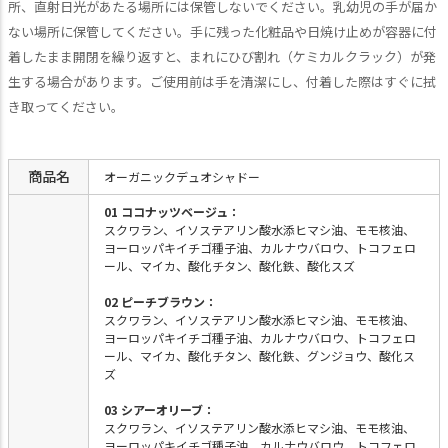
所、直射日光があたる場所には保管しないでください。乳幼児の手が届か
ない場所に保管してください。手に残った化粧品や日焼け止めが容器に付
着したまま開閉を繰り返すと、まれにひび割れ（ケミカルクラック）が発
生する場合があります。ご使用前は手を清潔にし、付着した際はすぐに拭
き取ってください。
商品名
オーガニックデュオシャドー
01 ココナッツベージュ：
スクワラン、イソステアリン酸水添ヒマシ油、モモ核油、
ヨーロッパキイチゴ種子油、カルナウバロウ、トコフェロ
ール、マイカ、酸化チタン、酸化鉄、酸化スズ
02 ピーチブラウン：
スクワラン、イソステアリン酸水添ヒマシ油、モモ核油、
ヨーロッパキイチゴ種子油、カルナウバロウ、トコフェロ
ール、マイカ、酸化チタン、酸化鉄、グンジョウ、酸化ス
ズ
03 シアーオリーブ：
スクワラン、イソステアリン酸水添ヒマシ油、モモ核油、
ヨーロッパキイチゴ種子油、カルナウバロウ、トコフェロ