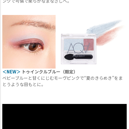
ンクで可憐で柔らかなまなざしへ。
＜NEW＞
トゥインクルブルー（限定）
ベビーブルーと甘くにじむモーヴピンクで“夏のきらめき”をま
とうような目もとに。