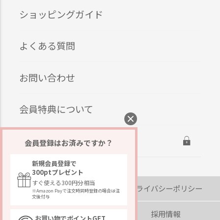
ショッピングガイド
よくある質問
お問い合わせ
会員特典について
ログイン
会員登録はお済みですか？
新規会員登録で
300ptプレゼント
すぐ使える300円分相当
会社概要
プライバシーポリシー
※Amazon Payで注文時同時登録の場合は注
文後付与
著作権・免責事項
採用情報
お買い物でポイントGET