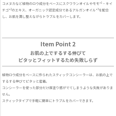
1
コメヌカなど植物のロウ成分をベースにスクワランオイルやモモ*
・キイ
2
3
チゴ*
のエキス、オーガニック認定成分であるアルガンオイル*
を配合
し、お肌を潤し整えながらトラブルをカバーします。
Item Point 2
お肌の上でするする伸びて
ピタッとフィットするため失敗しらず
植物ロウ成分をベースに作られたスティックコンシーラーは、お肌の上で
するする伸びてピタッと密着。
コンシーラーを使った部分だけ厚塗り感がでてしまうような失敗がありま
せん。
スティックタイプで手軽に簡単にトラブルをカバーできます。