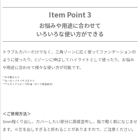
Item Point 3
お悩みや用途に合わせて
いろいろな使い方ができる
トラブルカバーだけでなく、三角ゾーンに広く使ってファンデーションの
ように使ったり、Cゾーンに伸ばしてハイライトとして使ったり、お悩み
や用途に合わせて様々な使い方が可能です。
1
*
モモ葉エキス
2
*
ヨーロッパキイチゴエキス
3
*
アルガニアスピノサ核油（すべて保湿成分）
＜ご使用方法＞
3mm程くり出し、カバーしたい部分に直接塗布し、指で軽く肌になじませ
ます。※芯を出しすぎると折れることがありますので、ご注意ください。