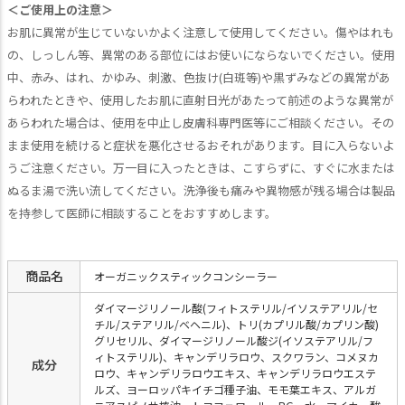
＜ご使用上の注意＞
お肌に異常が生じていないかよく注意して使用してください。傷やはれも
の、しっしん等、異常のある部位にはお使いにならないでください。使用
中、赤み、はれ、かゆみ、刺激、色抜け(白斑等)や黒ずみなどの異常があ
らわれたときや、使用したお肌に直射日光があたって前述のような異常が
あらわれた場合は、使用を中止し皮膚科専門医等にご相談ください。その
まま使用を続けると症状を悪化させるおそれがあります。目に入らないよ
うご注意ください。万一目に入ったときは、こすらずに、すぐに水または
ぬるま湯で洗い流してください。洗浄後も痛みや異物感が残る場合は製品
を持参して医師に相談することをおすすめします。
商品名
オーガニックスティックコンシーラー
ダイマージリノール酸(フィトステリル/イソステアリル/セ
チル/ステアリル/ベヘニル)、トリ(カプリル酸/カプリン酸)
グリセリル、ダイマージリノール酸ジ(イソステアリル/フ
ィトステリル)、キャンデリラロウ、スクワラン、コメヌカ
成分
ロウ、キャンデリラロウエキス、キャンデリラロウエステ
ルズ、ヨーロッパキイチゴ種子油、モモ葉エキス、アルガ